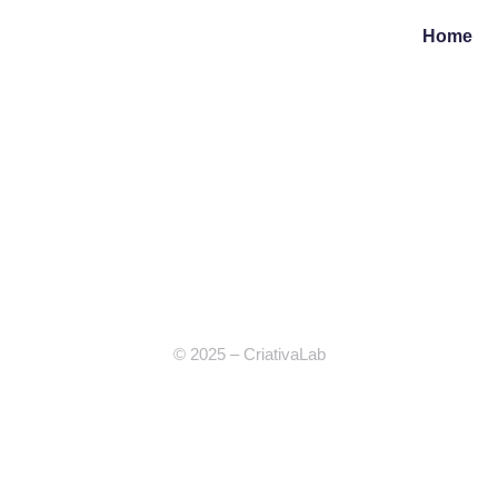
ontato@criativalab.com
@criativalab_
Home
© 2025 – CriativaLab